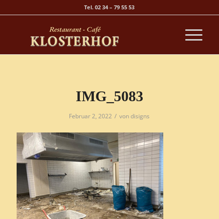
Tel. 02 34 – 79 55 53
IMG_5083
/
Februar 2, 2022
von
disigns